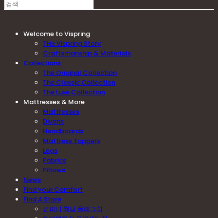
Welcome to Vispring
THe Vispring Story
Craftsmanship & Materials
Collections
The Original Collection
The Classic Collection
The Luxe Collection
Mattresses & More
Mattresses
Divans
Headboards
Mattress Toppers
Legs
Fabrics
Pillows
News
Find your Comfort
Find A Store
인피니 청담 플래그쉽