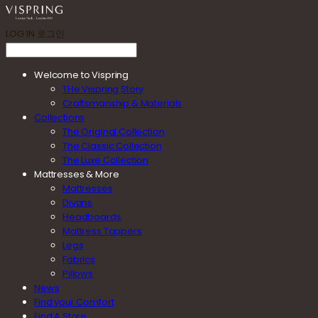
LOG IN
로그인
Welcome to Vispring
THe Vispring Story
Craftsmanship & Materials
Collections
The Original Collection
The Classic Collection
The Luxe Collection
Mattresses & More
Mattresses
Divans
Headboards
Mattress Toppers
Legs
Fabrics
Pillows
News
Find your Comfort
Find A Store