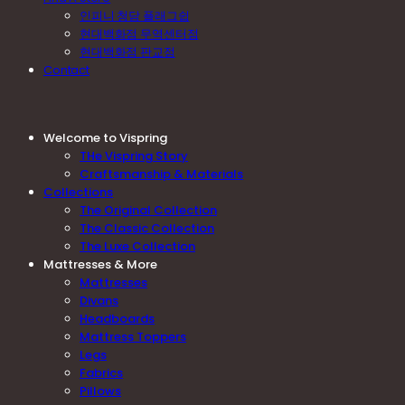
인피니 청담 플래그쉽
현대백화점 무역센터점
현대백화점 판교점
Contact
Welcome to Vispring
THe Vispring Story
Craftsmanship & Materials
Collections
The Original Collection
The Classic Collection
The Luxe Collection
Mattresses & More
Mattresses
Divans
Headboards
Mattress Toppers
Legs
Fabrics
Pillows