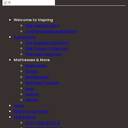
Welcome to Vispring
THe Vispring Story
Craftsmanship & Materials
Collections
The Original Collection
The Classic Collection
The Luxe Collection
Mattresses & More
Mattresses
Divans
Headboards
Mattress Toppers
Legs
Fabrics
Pillows
News
Find your Comfort
Find A Store
인피니 청담 플래그쉽