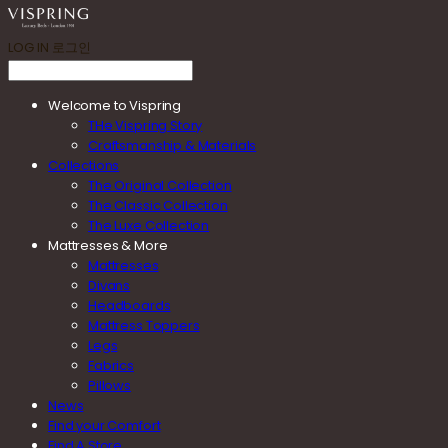
LOG IN
로그인
Welcome to Vispring
THe Vispring Story
Craftsmanship & Materials
Collections
The Original Collection
The Classic Collection
The Luxe Collection
Mattresses & More
Mattresses
Divans
Headboards
Mattress Toppers
Legs
Fabrics
Pillows
News
Find your Comfort
Find A Store