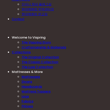
인피니 청담 플래그쉽
현대백화점 무역센터점
현대백화점 판교점
Contact
Welcome to Vispring
THe Vispring Story
Craftsmanship & Materials
Collections
The Original Collection
The Classic Collection
The Luxe Collection
Mattresses & More
Mattresses
Divans
Headboards
Mattress Toppers
Legs
Fabrics
Pillows