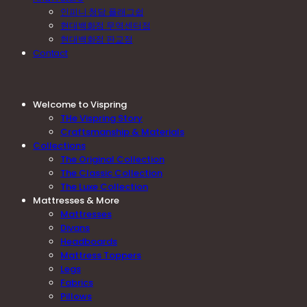
인피니 청담 플래그쉽
현대백화점 무역센터점
현대백화점 판교점
Contact
Welcome to Vispring
THe Vispring Story
Craftsmanship & Materials
Collections
The Original Collection
The Classic Collection
The Luxe Collection
Mattresses & More
Mattresses
Divans
Headboards
Mattress Toppers
Legs
Fabrics
Pillows