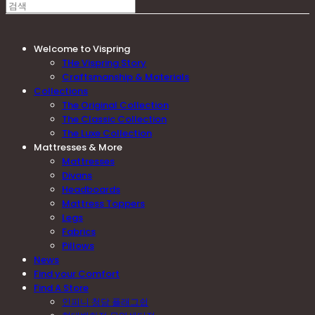
Welcome to Vispring
THe Vispring Story
Craftsmanship & Materials
Collections
The Original Collection
The Classic Collection
The Luxe Collection
Mattresses & More
Mattresses
Divans
Headboards
Mattress Toppers
Legs
Fabrics
Pillows
News
Find your Comfort
Find A Store
인피니 청담 플래그쉽