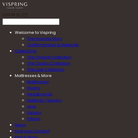
LOG IN
로그인
Welcome to Vispring
THe Vispring Story
Craftsmanship & Materials
Collections
The Original Collection
The Classic Collection
The Luxe Collection
Mattresses & More
Mattresses
Divans
Headboards
Mattress Toppers
Legs
Fabrics
Pillows
News
Find your Comfort
Find A Store